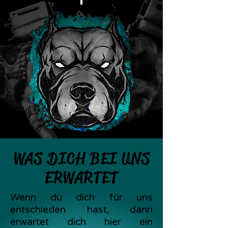
WAS DICH BEI UNS
ERWARTET
Wenn du dich für uns
entschieden hast, dann
erwartet dich hier ein