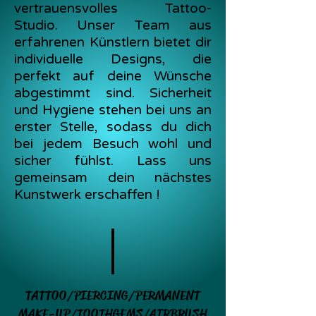
vertrauensvolles Tattoo-
Studio. Unser Team aus
erfahrenen Künstlern bietet dir
individuelle Designs, die
perfekt auf deine Wünsche
abgestimmt sind. Sicherheit
und Hygiene stehen bei uns an
erster Stelle, sodass du dich
bei jedem Besuch wohl und
sicher fühlst. Lass uns
gemeinsam dein nächstes
Kunstwerk erschaffen !
TATTOO/PIERCING/PERMANENT
MAKE-UP/TOOTHGEMS/AIRBRUSH